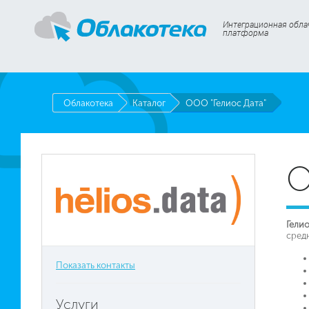
Интеграционная обла
платформа
Облакотека
Каталог
ООО "Гелиос Дата"
О
Гели
сред
Показать контакты
Услуги