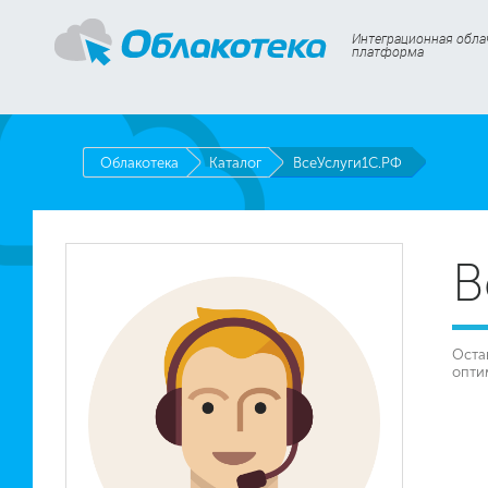
Интеграционная обла
платформа
Облакотека
Каталог
ВсеУслуги1С.РФ
В
Оста
опти