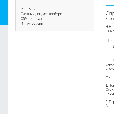
Услуги
Спр
Системы документооборота
CRM системы
Комп
прои
ИТ-аутсорсинг
Н.Но
GPR 
Пр
Ре
Уско
и вер
Мы п
1. П
Стоим
лицен
2. Пе
Аренд