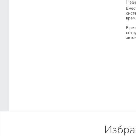
Реа
Вмес
сист
время
В рез
сотр
авто
Избра