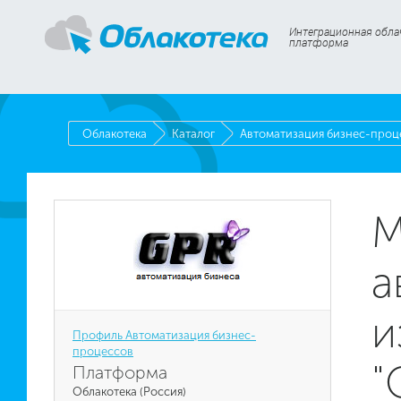
Интеграционная обла
платформа
Облакотека
Каталог
Автоматизация бизнес-проц
М
а
и
Профиль Автоматизация бизнес-
процессов
"
Платформа
Облакотека (Россия)